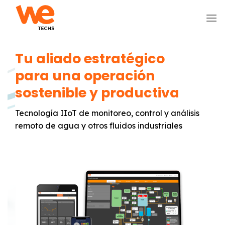
Skip
to
content
Tu aliado estratégico
para una operación
A
sostenible y productiva
m
e
Tecnología IIoT de monitoreo, control y análisis
remoto de agua y otros fluidos industriales